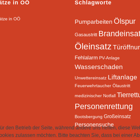
ätze in OÖ
Schlagworte
Ölspur
Pumparbeiten
Brandeinsa
Gasaustritt
Öleinsatz
Türöffnu
Fehlalarm
PV-Anlage
Wasserschaden
Liftanlage
Unwettereinsatz
Feuerwehrtaucher
Ölaustritt
Tierret
medizinischer Notfall
Personenrettung
Großeinsatz
Bootsbergung
Personensuche
für den Betrieb der Seite, während andere uns helfen, diese We
ookies zulassen möchten. Bitte beachten Sie, dass bei einer Ab