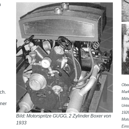
n
Oben
Mark
ch.
Mitt
uner
Unte
1926
Bild: Motorspritze GUGG, 2 Zylinder Boxer von
Moto
1933
Eins