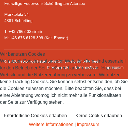
Freiwillige Feuerwehr Schörfling am Attersee
Marktplatz 34
4861 Schörfling
T: +43 7662 3255-55
M: +43 676 6128 399 (Kdt. Ennser)
Wir benutzen Cookies
Wir nutzen Cookies auf unserer Website. Viele sind essenziell
© 2026 Freiwillge Feuerwehr Schörfling am Attersee
Ihre Spende
Datenschutz
Impressum
für den Betrieb der Seite, während andere uns helfen, diese
Website und die Nutzererfahrung zu verbessern. Wir nutzen
keine Tracking Cookies. Sie können selbst entscheiden, ob Sie
die Cookies zulassen möchten. Bitte beachten Sie, dass bei
einer Ablehnung womöglich nicht mehr alle Funktionalitäten
der Seite zur Verfügung stehen.
Erforderliche Cookies erlauben
Keine Cookis erlauben
Weitere Informationen
|
Impressum