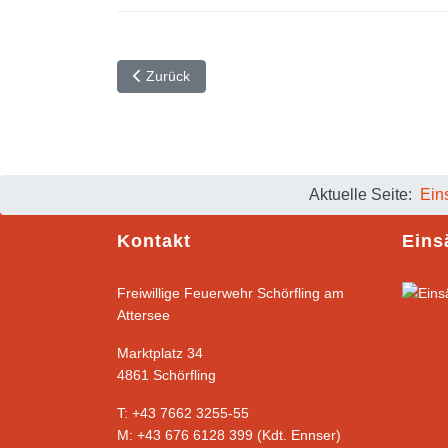
Vorheriger Beitrag: Personenrettung nach Verkehr
Zurück
Aktuelle Seite:
Ein
Kontakt
Eins
Freiwillige Feuerwehr Schörfling am
Attersee
Marktplatz 34
4861 Schörfling
T: +43 7662 3255-55
M: +43 676 6128 399 (Kdt. Ennser)