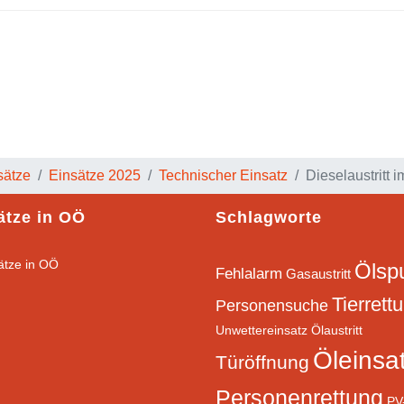
sunfall auf der A1
sätze
Einsätze 2025
Technischer Einsatz
Dieselaustritt
ätze in OÖ
Schlagworte
Ölsp
Fehlalarm
Gasaustritt
Tierrett
Personensuche
Unwettereinsatz
Ölaustritt
Öleinsa
Türöffnung
Personenrettung
PV