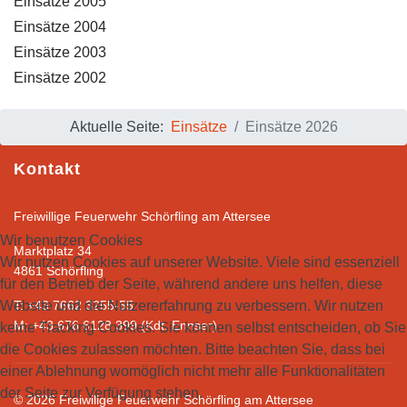
Einsätze 2005
Einsätze 2004
Einsätze 2003
Einsätze 2002
Aktuelle Seite:
Einsätze
Einsätze 2026
Kontakt
Freiwillige Feuerwehr Schörfling am Attersee
Wir benutzen Cookies
Marktplatz 34
Wir nutzen Cookies auf unserer Website. Viele sind essenziell
4861 Schörfling
für den Betrieb der Seite, während andere uns helfen, diese
Website und die Nutzererfahrung zu verbessern. Wir nutzen
T: +43 7662 3255-55
M: +43 676 6128 399 (Kdt. Ennser)
keine Tracking Cookies. Sie können selbst entscheiden, ob Sie
die Cookies zulassen möchten. Bitte beachten Sie, dass bei
einer Ablehnung womöglich nicht mehr alle Funktionalitäten
der Seite zur Verfügung stehen.
© 2026 Freiwillge Feuerwehr Schörfling am Attersee