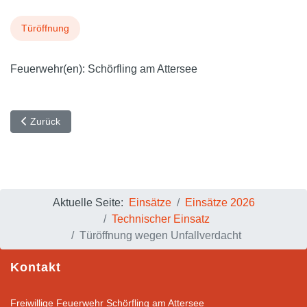
Türöffnung
Feuerwehr(en):
Schörfling am Attersee
Vorheriger Beitrag: Pumparbeiten bei überfluteten Lagerraum
Zurück
Aktuelle Seite:
Einsätze
Einsätze 2026
Technischer Einsatz
Türöffnung wegen Unfallverdacht
Kontakt
Freiwillige Feuerwehr Schörfling am Attersee