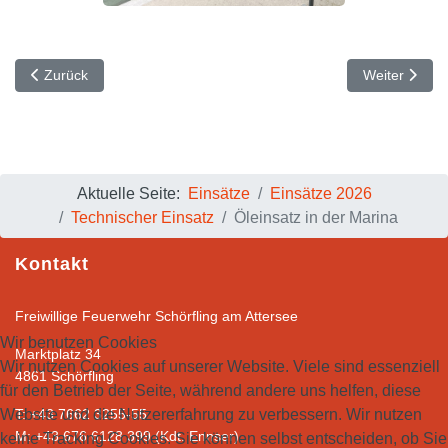
Vorheriger Beitrag: LKW Bergung in Seewalchen
Nächster Bei
Zurück
Weiter
Aktuelle Seite:
Einsätze
Einsätze 2026
Technischer Einsatz
Öleinsatz in der Marina
Kontakt
Freiwillige Feuerwehr Schörfling am Attersee
Wir benutzen Cookies
Marktplatz 34
Wir nutzen Cookies auf unserer Website. Viele sind essenziell
4861 Schörfling
für den Betrieb der Seite, während andere uns helfen, diese
Website und die Nutzererfahrung zu verbessern. Wir nutzen
T: +43 7662 3255-55
M: +43 676 6128 399 (Kdt. Ennser)
keine Tracking Cookies. Sie können selbst entscheiden, ob Sie