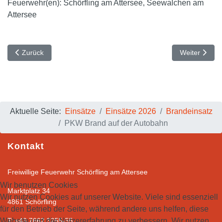
Feuerwehr(en):
Schörfling am Attersee, Seewalchen am
Attersee
Vorheriger Beitrag: Brand eines Feldes in Oberhehenfeld
Nächster Beit
Zurück
Weiter
Aktuelle Seite:
Einsätze
Einsätze 2026
Brandeinsatz
PKW Brand auf der Autobahn
Kontakt
Freiwillige Feuerwehr Schörfling am Attersee
Wir benutzen Cookies
Marktplatz 34
Wir nutzen Cookies auf unserer Website. Viele sind essenziell
4861 Schörfling
für den Betrieb der Seite, während andere uns helfen, diese
Website und die Nutzererfahrung zu verbessern. Wir nutzen
T: +43 7662 3255-55