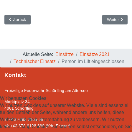
Vorheriger Beitrag: Alarmierung Türöffnung
Nächster Beit
Zurück
Weiter
Aktuelle Seite:
Einsätze
Einsätze 2021
Technischer Einsatz
Person im Lift eingeschlossen
Kontakt
Freiwillige Feuerwehr Schörfling am Attersee
Wir benutzen Cookies
Marktplatz 34
Wir nutzen Cookies auf unserer Website. Viele sind essenziell
4861 Schörfling
für den Betrieb der Seite, während andere uns helfen, diese
Website und die Nutzererfahrung zu verbessern. Wir nutzen
T: +43 7662 3255-55
M: +43 676 6128 399 (Kdt. Ennser)
keine Tracking Cookies. Sie können selbst entscheiden, ob Sie