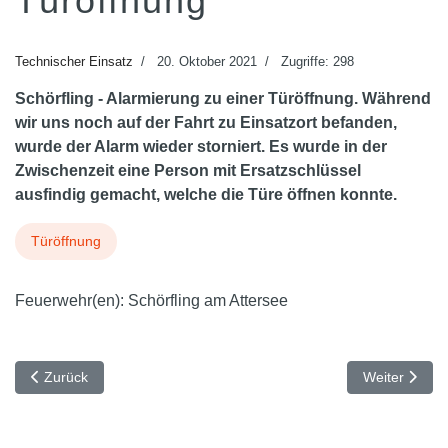
Türöffnung
Technischer Einsatz
20. Oktober 2021
Zugriffe: 298
Schörfling - Alarmierung zu einer Türöffnung. Während
wir uns noch auf der Fahrt zu Einsatzort befanden,
wurde der Alarm wieder storniert. Es wurde in der
Zwischenzeit eine Person mit Ersatzschlüssel
ausfindig gemacht, welche die Türe öffnen konnte.
Türöffnung
Feuerwehr(en):
Schörfling am Attersee
Vorheriger Beitrag: Personensuche am Attersee
Nächster Beit
Zurück
Weiter