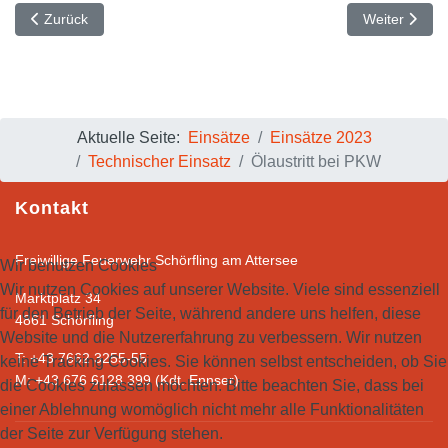
Vorheriger Beitrag: Verkehrsunfall mit eingeklemmter Person
Nächster Beit
Zurück
Weiter
Aktuelle Seite:
Einsätze
Einsätze 2023
Technischer Einsatz
Ölaustritt bei PKW
Kontakt
Freiwillige Feuerwehr Schörfling am Attersee
Wir benutzen Cookies
Wir nutzen Cookies auf unserer Website. Viele sind essenziell
Marktplatz 34
für den Betrieb der Seite, während andere uns helfen, diese
4861 Schörfling
Website und die Nutzererfahrung zu verbessern. Wir nutzen
T: +43 7662 3255-55
keine Tracking Cookies. Sie können selbst entscheiden, ob Sie
M: +43 676 6128 399 (Kdt. Ennser)
die Cookies zulassen möchten. Bitte beachten Sie, dass bei
einer Ablehnung womöglich nicht mehr alle Funktionalitäten
der Seite zur Verfügung stehen.