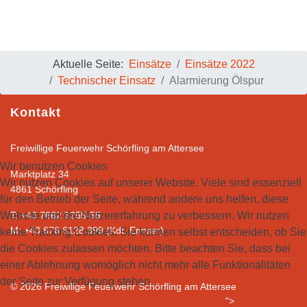
Aktuelle Seite:
Einsätze
Einsätze 2022
Technischer Einsatz
Alarmierung Ölspur
Kontakt
Freiwillige Feuerwehr Schörfling am Attersee
Wir benutzen Cookies
Marktplatz 34
Wir nutzen Cookies auf unserer Website. Viele sind essenziell
4861 Schörfling
für den Betrieb der Seite, während andere uns helfen, diese
Website und die Nutzererfahrung zu verbessern. Wir nutzen
T: +43 7662 3255-55
M: +43 676 6128 399 (Kdt. Ennser)
keine Tracking Cookies. Sie können selbst entscheiden, ob Sie
die Cookies zulassen möchten. Bitte beachten Sie, dass bei
einer Ablehnung womöglich nicht mehr alle Funktionalitäten
der Seite zur Verfügung stehen.
© 2026 Freiwillge Feuerwehr Schörfling am Attersee
">