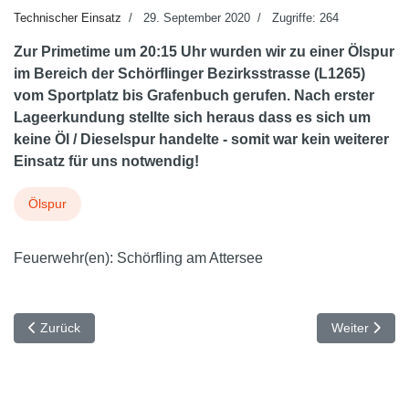
Technischer Einsatz
29. September 2020
Zugriffe: 264
Zur Primetime um 20:15 Uhr wurden wir zu einer Ölspur
im Bereich der Schörflinger Bezirksstrasse (L1265)
vom Sportplatz bis Grafenbuch gerufen. Nach erster
Lageerkundung stellte sich heraus dass es sich um
keine Öl / Dieselspur handelte - somit war kein weiterer
Einsatz für uns notwendig!
Ölspur
Feuerwehr(en):
Schörfling am Attersee
Vorheriger Beitrag: Schwerer Verkehrsunfall auf Autobahn
Nächster Beit
Zurück
Weiter