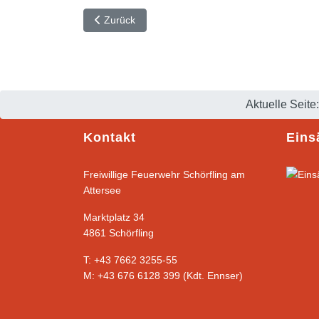
Vorheriger Beitrag: Aufräumarbeiten nach Verkehr
Zurück
Aktuelle Seit
Kontakt
Eins
Freiwillige Feuerwehr Schörfling am
Attersee
Marktplatz 34
4861 Schörfling
T: +43 7662 3255-55
M: +43 676 6128 399 (Kdt. Ennser)