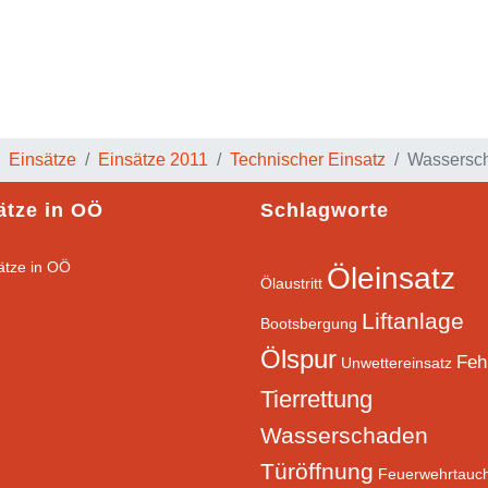
sunfall
e:
Einsätze
Einsätze 2011
Technischer Einsatz
Wassersch
ätze in OÖ
Schlagworte
Öleinsatz
Ölaustritt
Liftanlage
Bootsbergung
Ölspur
Feh
Unwettereinsatz
Tierrettung
Wasserschaden
Türöffnung
Feuerwehrtauc