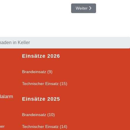
Nächster Beitrag: Aufräumarb
Weiter
aden in Keller
Einsätze 2026
Brandeinsatz (9)
Technischer Einsatz (15)
lalarm
Einsätze 2025
Brandeinsatz (10)
her
Technischer Einsatz (14)