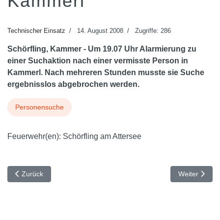
Kammerl
Technischer Einsatz
14. August 2008
Zugriffe: 286
Schörfling, Kammer - Um 19.07 Uhr Alarmierung zu
einer Suchaktion nach einer vermisste Person in
Kammerl. Nach mehreren Stunden musste sie Suche
ergebnisslos abgebrochen werden.
Personensuche
Feuerwehr(en):
Schörfling am Attersee
Vorheriger Beitrag: Aufräumarbeiten nach Verkehrsunfall
Nächster Beit
Zurück
Weiter