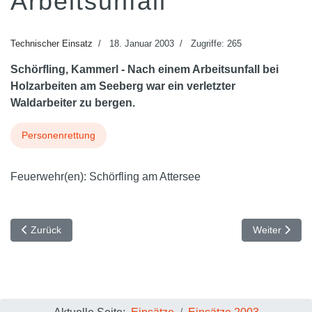
Arbeitsunfall
Technischer Einsatz
18. Januar 2003
Zugriffe: 265
Schörfling, Kammerl - Nach einem Arbeitsunfall bei
Holzarbeiten am Seeberg war ein verletzter
Waldarbeiter zu bergen.
Personenrettung
Feuerwehr(en):
Schörfling am Attersee
Vorheriger Beitrag: Fahrzeugbergung nach Verkehrsunfall
Nächster Bei
Zurück
Weiter