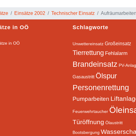
ätze
Einsätze 2002
Technischer Einsatz
Aufräumarbeiten
ätze in OÖ
Schlagworte
Großeinsatz
Unwettereinsatz
Tierrettung
Fehlalarm
Brandeinsatz
PV-Anla
Ölspur
Gasaustritt
Personenrettung
Liftanla
Pumparbeiten
Öleins
Feuerwehrtaucher
Türöffnung
Ölaustritt
Wassersch
Bootsbergung