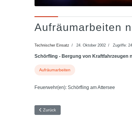
Aufräumarbeiten n
Technischer Einsatz
24. Oktober 2002
Zugriffe: 2
Schörfling - Bergung von Kraftfahrzeugen 
Aufräumarbeiten
Feuerwehr(en):
Schörfling am Attersee
Vorheriger Beitrag: Nägel auf der Fahrbahn
Zurück