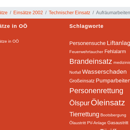
ätze
Einsätze 2002
Technischer Einsatz
Aufräumarbeite
ätze in OÖ
Schlagworte
Liftanla
Personensuche
Fehlalarm
Feuerwehrtaucher
Brandeinsatz
medizini
Wasserschaden
Notfall
Pumparbeite
Großeinsatz
Personenrettung
Öleinsatz
Ölspur
Tierrettung
Bootsbergung
Gasaustritt
Ölaustritt
PV-Anlage