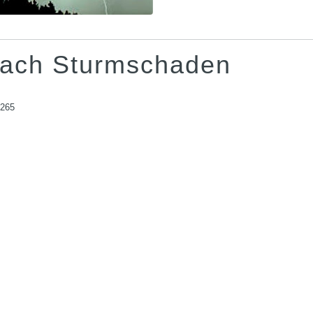
nach Sturmschaden
 265
)