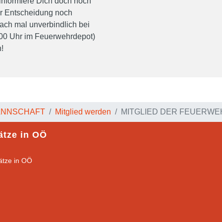
informiere Dich doch noch
rer Entscheidung noch
fach mal unverbindlich bei
00 Uhr im Feuerwehrdepot)
!
ANNSCHAFT
Mitglied werden
MITGLIED DER FEUERW
ätze in OÖ