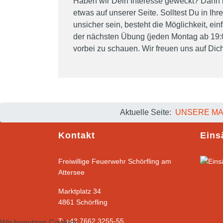
Haben wir Dein Interesse geweckt? Dann 
etwas auf unserer Seite. Solltest Du in Ih
unsicher sein, besteht die Möglichkeit, ein
der nächsten Übung (jeden Montag ab 19:
vorbei zu schauen. Wir freuen uns auf Dich
Aktuelle Seite:
UNSERE M
Kontakt
Eins
Freiwillige Feuerwehr Schörfling am
Attersee
Marktplatz 34
4861 Schörfling
T: +43 7662 3255-55
Wir benutzen Cookies