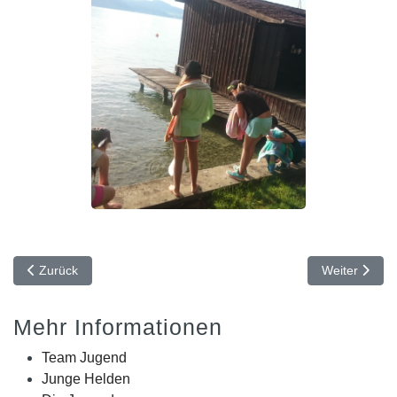
Vorheriger Beitrag: Jugendausflug zum Lichtenberg
Nächster Bei
Zurück
Weiter
Mehr Informationen
Team Jugend
Junge Helden