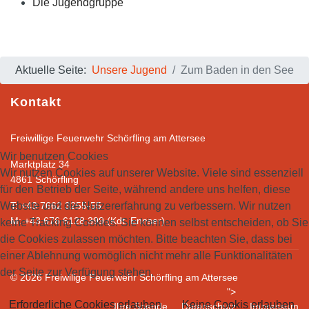
Die Jugendgruppe
Aktuelle Seite:
Unsere Jugend
Zum Baden in den See
Kontakt
Freiwillige Feuerwehr Schörfling am Attersee
Wir benutzen Cookies
Marktplatz 34
Wir nutzen Cookies auf unserer Website. Viele sind essenziell
4861 Schörfling
für den Betrieb der Seite, während andere uns helfen, diese
Website und die Nutzererfahrung zu verbessern. Wir nutzen
T: +43 7662 3255-55
M: +43 676 6128 399 (Kdt. Ennser)
keine Tracking Cookies. Sie können selbst entscheiden, ob Sie
die Cookies zulassen möchten. Bitte beachten Sie, dass bei
einer Ablehnung womöglich nicht mehr alle Funktionalitäten
der Seite zur Verfügung stehen.
© 2026 Freiwillge Feuerwehr Schörfling am Attersee
">
Erforderliche Cookies erlauben
Keine Cookis erlauben
Ihre Spende
Datenschutz
Impressum