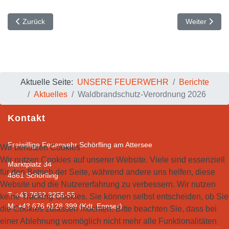
Vorheriger Beitrag: Neues RLF 2000 feierlich in Schörfling eingetr
Nächster Bei
Zurück
Weiter
Aktuelle Seite:
UNSERE FEUERWEHR
Berichte
Aktuelles
Waldbrandschutz-Verordnung 2026
Kontakt
Freiwillige Feuerwehr Schörfling am Attersee
Wir benutzen Cookies
Wir nutzen Cookies auf unserer Website. Viele sind essenziell
Marktplatz 34
für den Betrieb der Seite, während andere uns helfen, diese
4861 Schörfling
Website und die Nutzererfahrung zu verbessern. Wir nutzen
T: +43 7662 3255-55
keine Tracking Cookies. Sie können selbst entscheiden, ob Sie
M: +43 676 6128 399 (Kdt. Ennser)
die Cookies zulassen möchten. Bitte beachten Sie, dass bei
einer Ablehnung womöglich nicht mehr alle Funktionalitäten