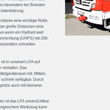
 es besonders bei Bränden
Unterstützung.
nsätzen eine wichtige Rolle.
ber große Distanzen eine
a wenn ein Hydrant weit
fseinrichtung (UHPS) mit 200-
 besonders schnellen
I ist in unserem LFA auf
r verladen. Das
ttelgeräteraum mit. Mittels
 schnell verfügbar. Durch
pritze auch mit kleinerer
n ist das LFA unverzichtbar.
fangreichem Werkzeug kann