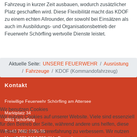
Fahrzeug in kurzer Zeit ausbauen, wodurch zusätzlicher
Platz geschaffen wird. Diese Flexibilität macht das KDOF
zu einem echten Allrounder, der sowohl bei Einsätzen als
auch im Ausbildungs- und Organisationsbetrieb der
Feuerwehr Schörfling wertvolle Dienste leistet.
Aktuelle Seite:
UNSERE FEUERWEHR
Ausrüstung
Fahrzeuge
KDOF (Kommandofahrzeug)
Kontakt
Freiwillige Feuerwehr Schörfling am Attersee
Wir benutzen Cookies
Marktplatz 34
Wir nutzen Cookies auf unserer Website. Viele sind essenziell
4861 Schörfling
für den Betrieb der Seite, während andere uns helfen, diese
T: +43 7662 3255-55
Website und die Nutzererfahrung zu verbessern. Wir nutzen