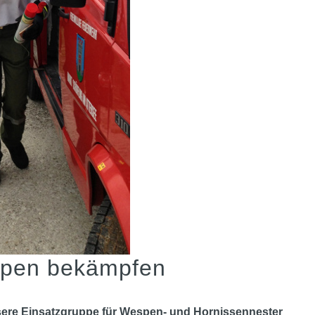
spen bekämpfen
sere Einsatzgruppe für Wespen- und Hornissennester