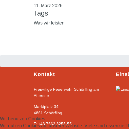
11. März 2026
Tags
Was wir leisten
Kontakt
Eins
Freiwillige Feuerwehr Schörfling am
Attersee
Marktplatz 34
4861 Schörfling
Wir benutzen Cookies
T: +43 7662 3255-55
Wir nutzen Cookies auf unserer Website. Viele sind essenziell 