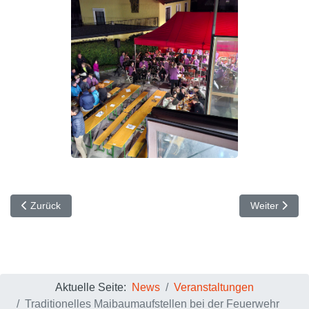
Vorheriger Beitrag: Stimmungsvolle Florianifeier mit Gerätesegnun
Nächster Beit
Zurück
Weiter
Aktuelle Seite:
News
Veranstaltungen
Traditionelles Maibaumaufstellen bei der Feuerwehr